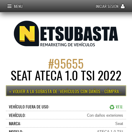
MENÚ
INICIAR SESIÓN
#
95655
SEAT ATECA 1.0 TSI 2022
VEHÍCULOS CON DAÑOS - CÓMPRALO YA
VEHÍCULO FUERA DE USO:
V.F.U.
VEHÍCULO:
Con daños exteriores
MARCA:
Seat
MODELO:
ATECA 1.0 TSI