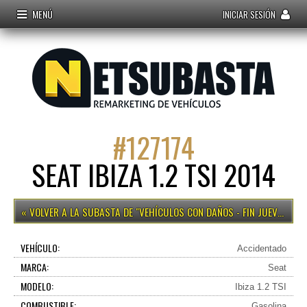
MENÚ
INICIAR SESIÓN
#
127174
SEAT IBIZA 1.2 TSI 2014
VEHÍCULOS CON DAÑOS - FIN JUEVES 15H
VEHÍCULO:
Accidentado
MARCA:
Seat
MODELO:
Ibiza 1.2 TSI
COMBUSTIBLE:
Gasolina