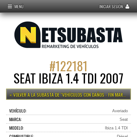
MENÚ
INICIAR SESIÓN
#
122181
SEAT IBIZA 1.4 TDI 2007
VEHÍCULOS CON DAÑOS - FIN MARTES 15H
VEHÍCULO:
Averiado
MARCA:
Seat
MODELO:
Ibiza 1.4 TDI
COMBUSTIBLE:
Diésel