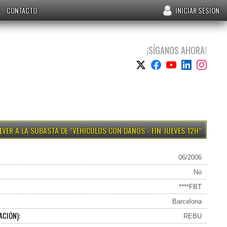
CONTACTO
INICIAR SESIÓN
¡SÍGANOS AHORA!
VEHÍCULOS CON DAÑOS - FIN JUEVES 12H
06/2006
No
****FBT
Barcelona
ACIÓN):
REBU