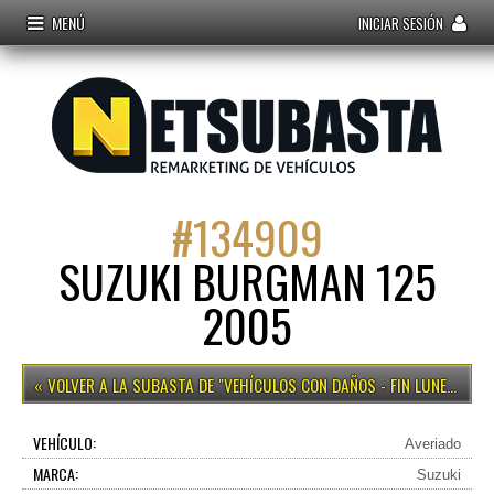
MENÚ
INICIAR SESIÓN
#
134909
SUZUKI BURGMAN 125
2005
VEHÍCULOS CON DAÑOS - FIN LUNES 15H
VEHÍCULO:
Averiado
MARCA:
Suzuki