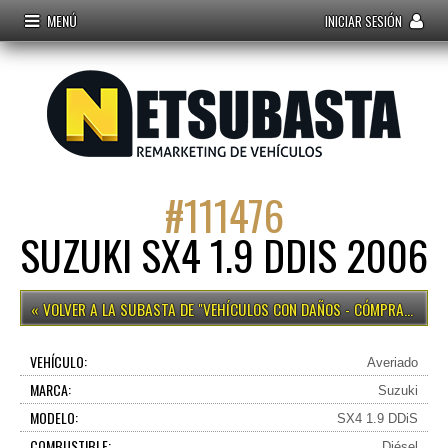
MENÚ
INICIAR SESIÓN
#
111476
SUZUKI SX4 1.9 DDIS 2006
VEHÍCULOS CON DAÑOS - CÓMPRALO YA
VEHÍCULO:
Averiado
MARCA:
Suzuki
MODELO:
SX4 1.9 DDiS
COMBUSTIBLE:
Diésel