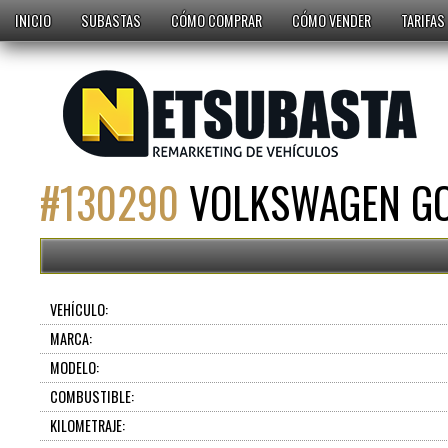
INICIO
SUBASTAS
CÓMO COMPRAR
CÓMO VENDER
TARIFAS
#
130290
VOLKSWAGEN GOL
VEHÍCULO:
MARCA:
MODELO:
COMBUSTIBLE:
KILOMETRAJE: