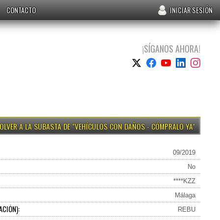
CONTACTO
INICIAR SESIÓN
¡SÍGANOS AHORA!
VEHÍCULOS CON DAÑOS - CÓMPRALO YA
09/2019
No
****KZZ
Málaga
ACIÓN):
REBU