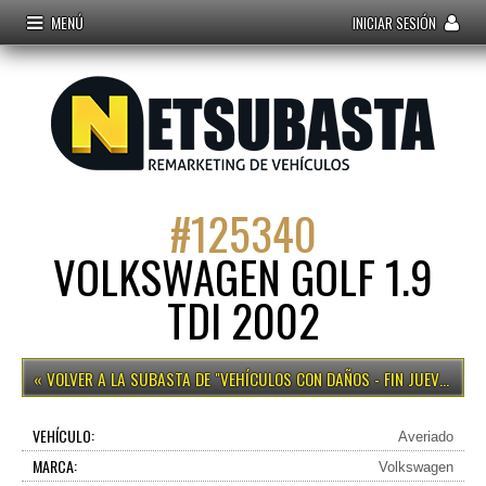
MENÚ
INICIAR SESIÓN
#
125340
VOLKSWAGEN GOLF 1.9
TDI 2002
VEHÍCULOS CON DAÑOS - FIN JUEVES 15H
VEHÍCULO:
Averiado
MARCA:
Volkswagen