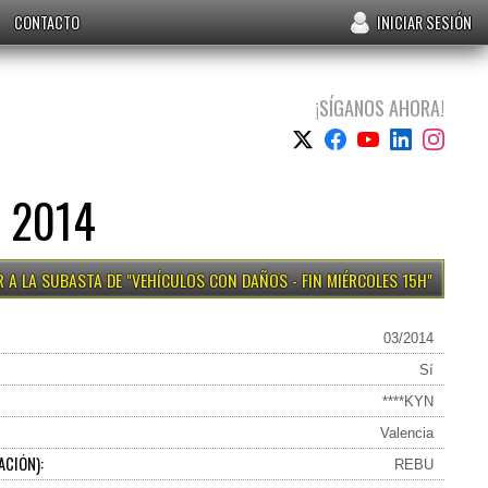
CONTACTO
INICIAR SESIÓN
¡SÍGANOS AHORA!
 2014
VEHÍCULOS CON DAÑOS - FIN MIÉRCOLES 15H
03/2014
Sí
****KYN
Valencia
ACIÓN):
REBU