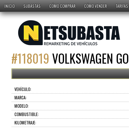
INICIO
SUBASTAS
CÓMO COMPRAR
CÓMO VENDER
TARIFAS
#
118019
VOLKSWAGEN GOL
VEHÍCULO:
MARCA:
MODELO:
COMBUSTIBLE:
KILOMETRAJE: