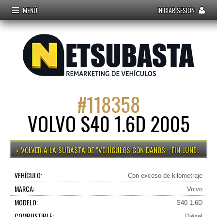
MENÚ
INICIAR SESIÓN
#
118358
VOLVO S40 1.6D 2005
VEHÍCULOS CON DAÑOS - FIN LUNES 15H
VEHÍCULO:
Con exceso de kilometraje
MARCA:
Volvo
MODELO:
S40 1.6D
COMBUSTIBLE:
Diésel