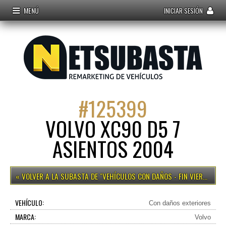
MENÚ
INICIAR SESIÓN
#
125399
VOLVO XC90 D5 7
ASIENTOS 2004
VEHÍCULOS CON DAÑOS - FIN VIERNES 15H
VEHÍCULO:
Con daños exteriores
MARCA:
Volvo