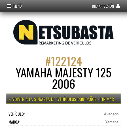
MENÚ
INICIAR SESIÓN
#
122124
YAMAHA MAJESTY 125
2006
VEHÍCULOS CON DAÑOS - FIN MARTES 15H
VEHÍCULO:
Averiado
MARCA:
Yamaha