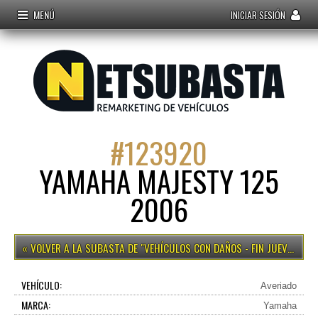
MENÚ
INICIAR SESIÓN
#
123920
YAMAHA MAJESTY 125
2006
VEHÍCULOS CON DAÑOS - FIN JUEVES 15H
VEHÍCULO:
Averiado
MARCA:
Yamaha