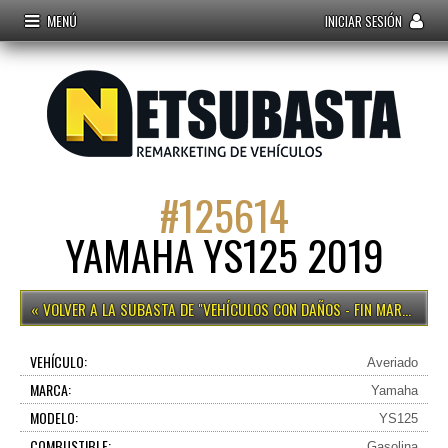
MENÚ
INICIAR SESIÓN
#
125614
YAMAHA YS125 2019
VEHÍCULOS CON DAÑOS - FIN MARTES 12H
VEHÍCULO:
Averiado
MARCA:
Yamaha
MODELO:
YS125
COMBUSTIBLE:
Gasolina